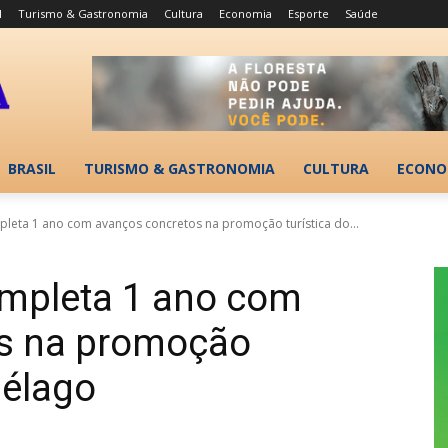
l
Turismo & Gastronomia
Cultura
Economia
Esporte
Saúde
BRASIL
TURISMO & GASTRONOMIA
CULTURA
ECONO
pleta 1 ano com avanços concretos na promoção turística do...
ompleta 1 ano com
s na promoção
pélago