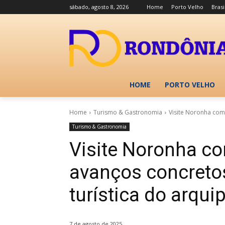
sábado, agosto 8, 2026
Home
Porto Velho
Brasi
HOME
PORTO VELHO
Home
Turismo & Gastronomia
Visite Noronha com
Turismo & Gastronomia
Visite Noronha c
avanços concreto
turística do arqui
7 de agosto de 2025