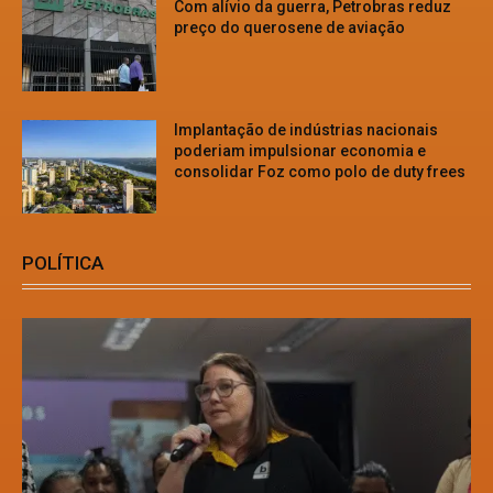
Com alívio da guerra, Petrobras reduz
preço do querosene de aviação
Implantação de indústrias nacionais
poderiam impulsionar economia e
consolidar Foz como polo de duty frees
POLÍTICA