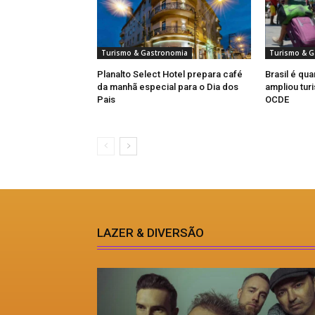
Turismo & Gastronomia
Turismo & G
Planalto Select Hotel prepara café
Brasil é qua
da manhã especial para o Dia dos
ampliou turi
Pais
OCDE
LAZER & DIVERSÃO