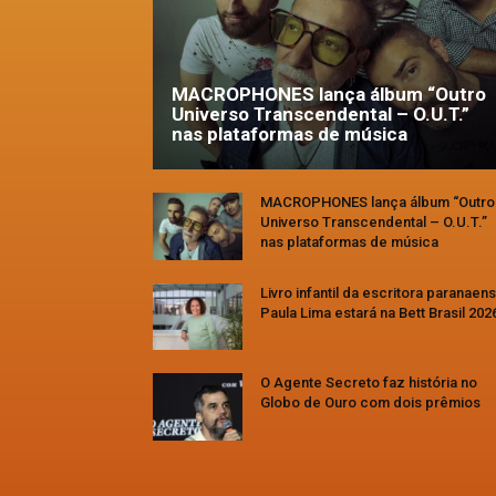
MACROPHONES lança álbum “Outro
Universo Transcendental – O.U.T.”
nas plataformas de música
MACROPHONES lança álbum “Outro
Universo Transcendental – O.U.T.”
nas plataformas de música
Livro infantil da escritora paranaen
Paula Lima estará na Bett Brasil 202
O Agente Secreto faz história no
Globo de Ouro com dois prêmios