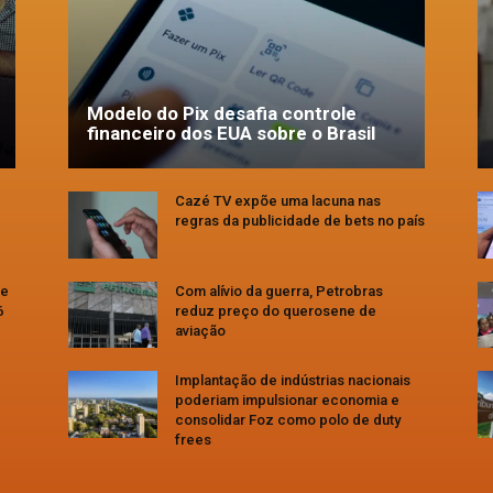
Modelo do Pix desafia controle
financeiro dos EUA sobre o Brasil
Cazé TV expõe uma lacuna nas
regras da publicidade de bets no país
se
Com alívio da guerra, Petrobras
6
reduz preço do querosene de
aviação
Implantação de indústrias nacionais
poderiam impulsionar economia e
consolidar Foz como polo de duty
frees