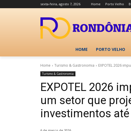
sexta-feira, agosto 7, 2026
Home
Porto Velho
B
HOME
PORTO VELHO
Home
Turismo & Gastronomia
EXPOTEL 2026 impul
Turismo & Gastronomia
EXPOTEL 2026 im
um setor que proj
investimentos até
6 de março de 2026