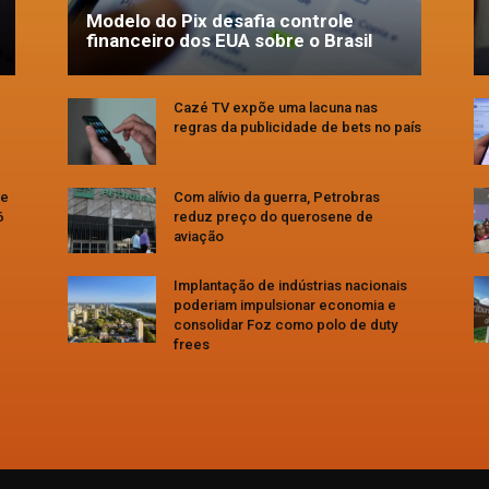
Modelo do Pix desafia controle
financeiro dos EUA sobre o Brasil
Cazé TV expõe uma lacuna nas
regras da publicidade de bets no país
se
Com alívio da guerra, Petrobras
6
reduz preço do querosene de
aviação
Implantação de indústrias nacionais
poderiam impulsionar economia e
consolidar Foz como polo de duty
frees