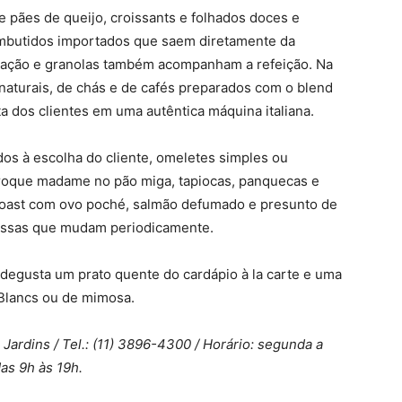
 pães de queijo, croissants e folhados doces e
embutidos importados que saem diretamente da
estação e granolas também acompanham a refeição. Na
naturais, de chás e de cafés preparados com o blend
a dos clientes em uma autêntica máquina italiana.
dos à escolha do cliente, omeletes simples ou
roque madame no pão miga, tapiocas, panquecas e
oast com ovo poché, salmão defumado e presunto de
assas que mudam periodicamente.
e degusta um prato quente do cardápio à la carte e uma
Blancs ou de mimosa.
ardins / Tel.: (11) 3896-4300 / Horário: segunda a
as 9h às 19h.