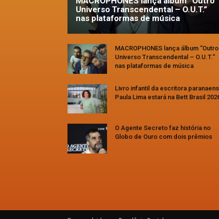
MACROPHONES lança álbum “Outro
Universo Transcendental – O.U.T.”
nas plataformas de música
MACROPHONES lança álbum “Outro
Universo Transcendental – O.U.T.”
nas plataformas de música
Livro infantil da escritora paranaen
Paula Lima estará na Bett Brasil 202
O Agente Secreto faz história no
Globo de Ouro com dois prêmios