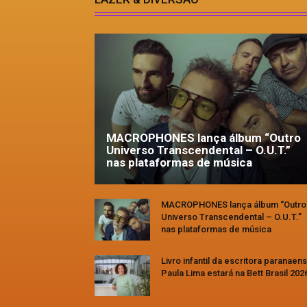
MACROPHONES lança álbum “Outro
Universo Transcendental – O.U.T.”
nas plataformas de música
MACROPHONES lança álbum “Outro
Universo Transcendental – O.U.T.”
nas plataformas de música
Livro infantil da escritora paranaen
Paula Lima estará na Bett Brasil 202