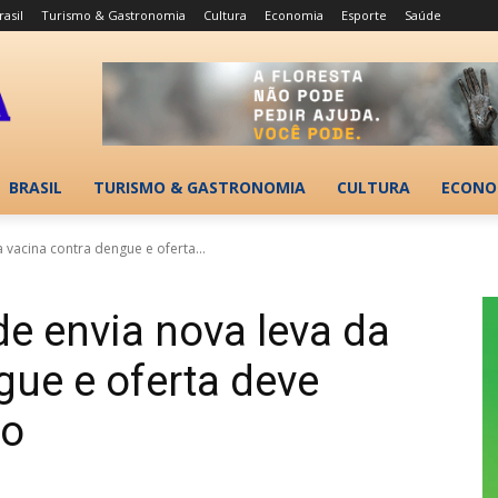
rasil
Turismo & Gastronomia
Cultura
Economia
Esporte
Saúde
BRASIL
TURISMO & GASTRONOMIA
CULTURA
ECONO
 vacina contra dengue e oferta...
de envia nova leva da
gue e oferta deve
ço