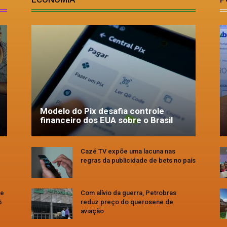
Modelo do Pix desafia controle
financeiro dos EUA sobre o Brasil
Cazé TV expõe uma lacuna nas
regras da publicidade de bets no país
se
Com alívio da guerra, Petrobras
6
reduz preço do querosene de
aviação