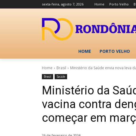
sexta-feira, agosto 7, 2026
Home
Porto Velho
B
HOME
PORTO VELHO
Home
Brasil
Ministério da Saúde envia nova leva da
Brasil
Saúde
Ministério da Saú
vacina contra den
começar em mar
26 de fevereiro de 2024