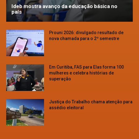
Ideb mostra avanço da educação básica no
país
Prouni 2026: divulgado resultado de
nova chamada para o 2º semestre
Em Curitiba, FAS para Elas forma 100
mulheres e celebra histórias de
superação
Justiça do Trabalho chama atenção para
assédio eleitoral