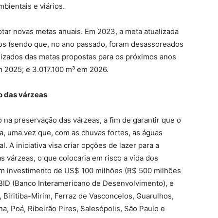
bientais e viários.
ar novas metas anuais. Em 2023, a meta atualizada
os (sendo que, no ano passado, foram desassoreados
alizados das metas propostas para os próximos anos
m 2025; e 3.017.100 m³ em 2026.
o das várzeas
 na preservação das várzeas, a fim de garantir que o
da, uma vez que, com as chuvas fortes, as águas
A iniciativa visa criar opções de lazer para a
s várzeas, o que colocaria em risco a vida dos
um investimento de US$ 100 milhões (R$ 500 milhões
 BID (Banco Interamericano de Desenvolvimento), e
, Biritiba-Mirim, Ferraz de Vasconcelos, Guarulhos,
a, Poá, Ribeirão Pires, Salesópolis, São Paulo e