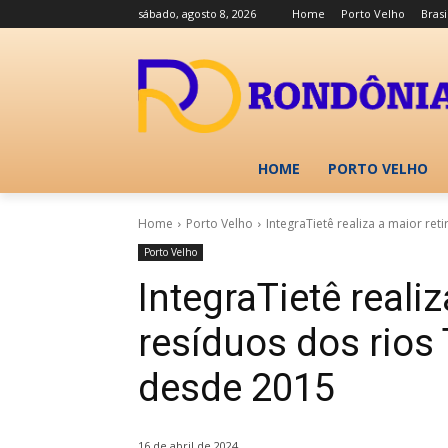
sábado, agosto 8, 2026
Home
Porto Velho
Brasi
HOME
PORTO VELHO
Home
Porto Velho
IntegraTietê realiza a maior reti
Porto Velho
IntegraTietê reali
resíduos dos rios 
desde 2015
16 de abril de 2024