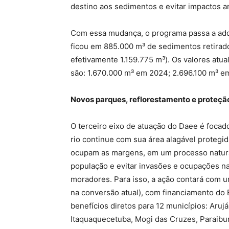
destino aos sedimentos e evitar impactos am
Com essa mudança, o programa passa a adot
ficou em 885.000 m³ de sedimentos retirad
efetivamente 1.159.775 m³). Os valores atu
são: 1.670.000 m³ em 2024; 2.696.100 m³ e
Novos parques, reflorestamento e proteçã
O terceiro eixo de atuação do Daee é focado
rio continue com sua área alagável protegi
ocupam as margens, em um processo natural. 
população e evitar invasões e ocupações na
moradores. Para isso, a ação contará com 
na conversão atual), com financiamento do
benefícios diretos para 12 municípios: Arujá
Itaquaquecetuba, Mogi das Cruzes, Paraibun