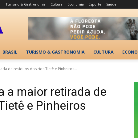
l
Turismo & Gastronomia
Cultura
Economia
Esporte
Saúde
BRASIL
TURISMO & GASTRONOMIA
CULTURA
ECONO
rada de resíduos dos rios Tietê e Pinheiros...
za a maior retirada de
Tietê e Pinheiros