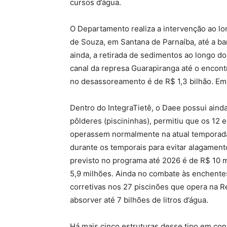
cursos d’água.
O Departamento realiza a intervenção ao l
de Souza, em Santana de Parnaíba, até a b
ainda, a retirada de sedimentos ao longo d
canal da represa Guarapiranga até o encontr
no desassoreamento é de R$ 1,3 bilhão. Em
Dentro do IntegraTietê, o Daee possui aind
pôlderes (piscininhas), permitiu que os 12
operassem normalmente na atual temporada
durante os temporais para evitar alagament
previsto no programa até 2026 é de R$ 10 
5,9 milhões. Ainda no combate às enchente
corretivas nos 27 piscinões que opera na 
absorver até 7 bilhões de litros d’água.
Há mais cinco estruturas desse tipo em con