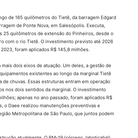
ongo de 165 quilômetros do Tietê, da barragem Edgard
arragem de Ponte Nova, em Salesópolis. Executa,
os 25 quilômetros de extensão do Pinheiros, desde o
o com o rio Tietê. O investimento previsto até 2026
 2023, foram aplicados R$ 145,8 milhões.
a mais dois eixos de atuação. Um deles, a gestão de
 equipamentos existentes ao longo da marginal Tietê
 de chuvas. Essas estruturas entram em operação
os nos dois sentidos da marginal. O investimento
milhões; apenas no ano passado, foram aplicados R$
s, o Daee realizou manutenções preventivas e
Região Metropolitana de São Paulo, que juntos podem
strução atualmente. O RM-19 (córrego Jaboticabal),