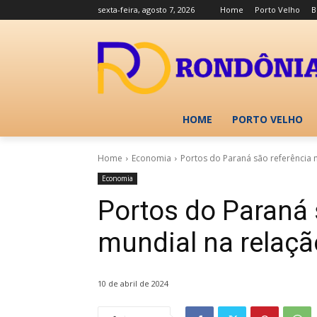
sexta-feira, agosto 7, 2026
Home
Porto Velho
B
HOME
PORTO VELHO
Home
Economia
Portos do Paraná são referência 
Economia
Portos do Paraná 
mundial na relaçã
10 de abril de 2024