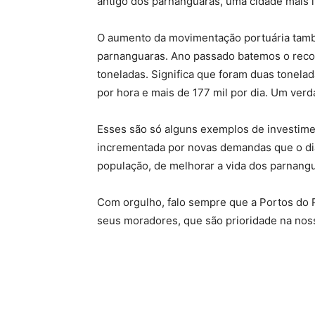
antigo dos parnanguaras, uma cidade mais l
O aumento da movimentação portuária tamb
parnanguaras. Ano passado batemos o rec
toneladas. Significa que foram duas tonel
por hora e mais de 177 mil por dia. Um ver
Esses são só alguns exemplos de investimen
incrementada por novas demandas que o di
população, de melhorar a vida dos parnang
Com orgulho, falo sempre que a Portos do P
seus moradores, que são prioridade na nos