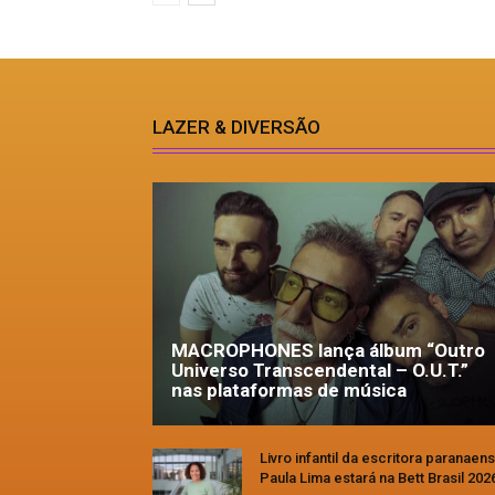
LAZER & DIVERSÃO
MACROPHONES lança álbum “Outro
Universo Transcendental – O.U.T.”
nas plataformas de música
Livro infantil da escritora paranaen
Paula Lima estará na Bett Brasil 202