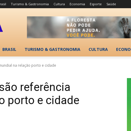
rasil
Turismo & Gastronomia
Cultura
Economia
Esporte
Saúde
BRASIL
TURISMO & GASTRONOMIA
CULTURA
ECONO
mundial na relação porto e cidade
são referência
o porto e cidade