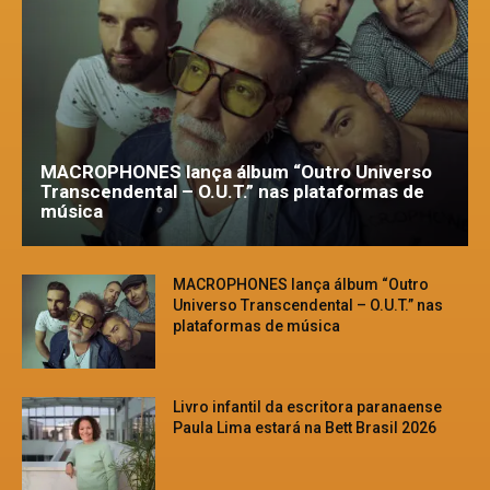
MACROPHONES lança álbum “Outro Universo
Transcendental – O.U.T.” nas plataformas de
música
MACROPHONES lança álbum “Outro
Universo Transcendental – O.U.T.” nas
plataformas de música
Livro infantil da escritora paranaense
Paula Lima estará na Bett Brasil 2026