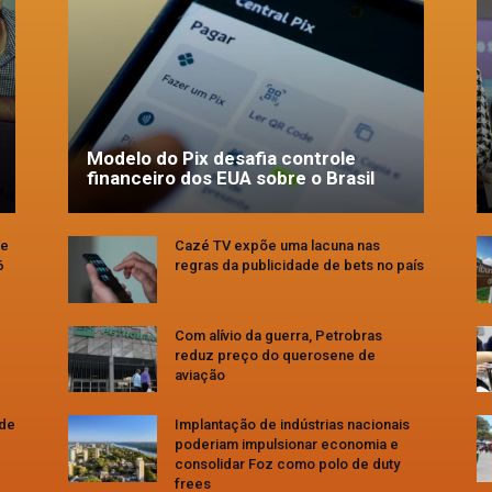
Modelo do Pix desafia controle
financeiro dos EUA sobre o Brasil
se
Cazé TV expõe uma lacuna nas
6
regras da publicidade de bets no país
Com alívio da guerra, Petrobras
reduz preço do querosene de
aviação
 de
Implantação de indústrias nacionais
poderiam impulsionar economia e
consolidar Foz como polo de duty
frees