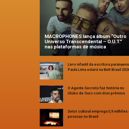
MACROPHONES lança álbum “Outro
Universo Transcendental – O.U.T.”
nas plataformas de música
Livro infantil da escritora paranaen
Paula Lima estará na Bett Brasil 202
O Agente Secreto faz história no
Globo de Ouro com dois prêmios
Setor cultural emprega 5,9 milhões
pessoas no Brasil