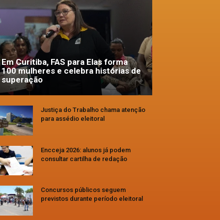
Em Curitiba, FAS para Elas forma
100 mulheres e celebra histórias de
superação
Justiça do Trabalho chama atenção
para assédio eleitoral
Encceja 2026: alunos já podem
consultar cartilha de redação
Concursos públicos seguem
previstos durante período eleitoral