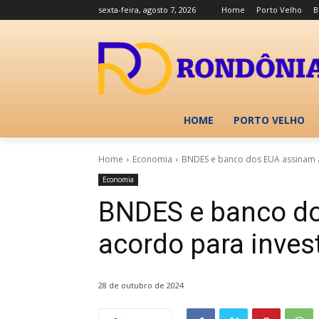
sexta-feira, agosto 7, 2026
Home
Porto Velho
B
HOME
PORTO VELHO
Home
Economia
BNDES e banco dos EUA assinam a
Economia
BNDES e banco d
acordo para inves
28 de outubro de 2024