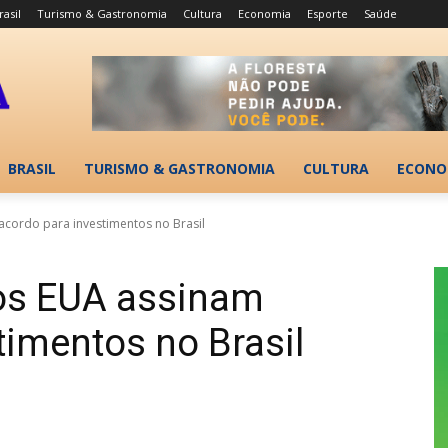
rasil
Turismo & Gastronomia
Cultura
Economia
Esporte
Saúde
BRASIL
TURISMO & GASTRONOMIA
CULTURA
ECONO
cordo para investimentos no Brasil
os EUA assinam
timentos no Brasil