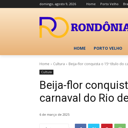
domingo, agosto 9, 2026
Home
Porto Velho
Bra
HOME
PORTO VELHO
Home
Cultura
Beija-flor conquista o 15º título do 
Cultura
Beija-flor conquist
carnaval do Rio d
6 de março de 2025