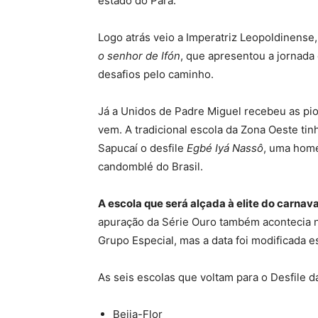
estado do Pará.
Logo atrás veio a Imperatriz Leopoldinens
o senhor de Ifón
, que apresentou a jornada
desafios pelo caminho.
Já a Unidos de Padre Miguel recebeu as pior
vem. A tradicional escola da Zona Oeste tin
Sapucaí o desfile
Egbé Iyá Nassô
, uma home
candomblé do Brasil.
A escola que será alçada à elite do carnava
apuração da Série Ouro também acontecia na
Grupo Especial, mas a data foi modificada e
As seis escolas que voltam para o Desfile 
Beija-Flor