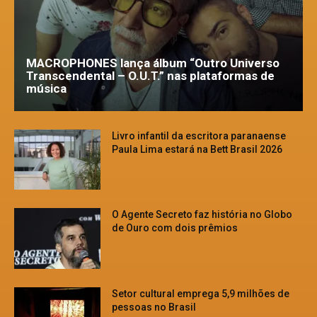
MACROPHONES lança álbum “Outro Universo
Transcendental – O.U.T.” nas plataformas de
música
Livro infantil da escritora paranaense
Paula Lima estará na Bett Brasil 2026
O Agente Secreto faz história no Globo
de Ouro com dois prêmios
Setor cultural emprega 5,9 milhões de
pessoas no Brasil