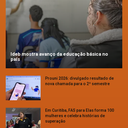
Ideb mostra avanço da educação básica no
país
Prouni 2026: divulgado resultado de
nova chamada para o 2º semestre
Em Curitiba, FAS para Elas forma 100
mulheres e celebra histórias de
superação