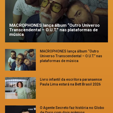
MACROPHONES lança álbum “Outro Universo
Transcendental – O.U.T.” nas plataformas de
música
MACROPHONES lança álbum “Outro
Universo Transcendental – O.U.T.” nas
plataformas de música
Livro infantil da escritora paranaense
Paula Lima estará na Bett Brasil 2026
O Agente Secreto faz história no Globo
de Ouro com dois prêmios