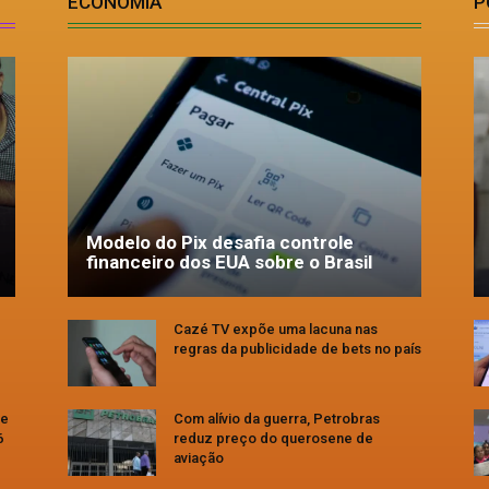
ECONOMIA
P
Modelo do Pix desafia controle
financeiro dos EUA sobre o Brasil
Cazé TV expõe uma lacuna nas
regras da publicidade de bets no país
se
Com alívio da guerra, Petrobras
6
reduz preço do querosene de
aviação