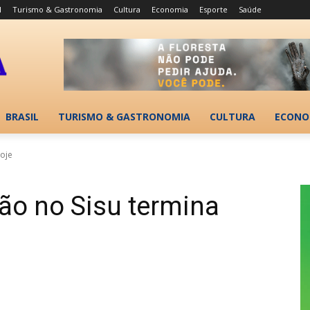
l
Turismo & Gastronomia
Cultura
Economia
Esporte
Saúde
BRASIL
TURISMO & GASTRONOMIA
CULTURA
ECONO
hoje
ção no Sisu termina