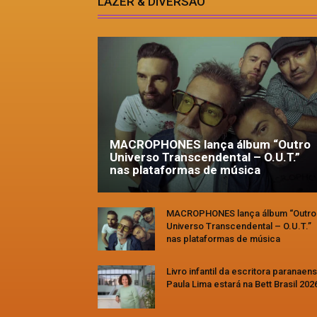
LAZER & DIVERSÃO
MACROPHONES lança álbum “Outro
Universo Transcendental – O.U.T.”
nas plataformas de música
MACROPHONES lança álbum “Outro
Universo Transcendental – O.U.T.”
nas plataformas de música
Livro infantil da escritora paranaen
Paula Lima estará na Bett Brasil 202