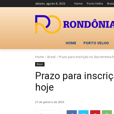
sábado, agosto 8, 2026
Home
Porto Velho
Brasi
HOME
PORTO VELHO
Home
Brasil
Prazo para inscrição no Sisu termina 
Brasil
Prazo para inscri
hoje
21 de janeiro de 2025