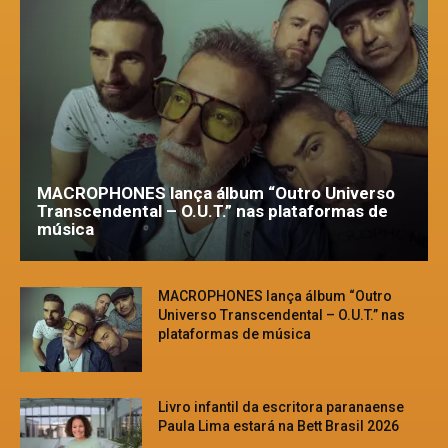
MACROPHONES lança álbum “Outro Universo
Transcendental – O.U.T.” nas plataformas de
música
MACROPHONES lança álbum “Outro
Universo Transcendental – O.U.T.” nas
plataformas de música
Livro infantil da escritora paranaense
Paula Lima estará na Bett Brasil 2026