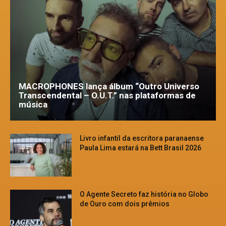
MACROPHONES lança álbum “Outro Universo
Transcendental – O.U.T.” nas plataformas de
música
Livro infantil da escritora paranaense
Paula Lima estará na Bett Brasil 2026
O Agente Secreto faz história no Globo
de Ouro com dois prêmios