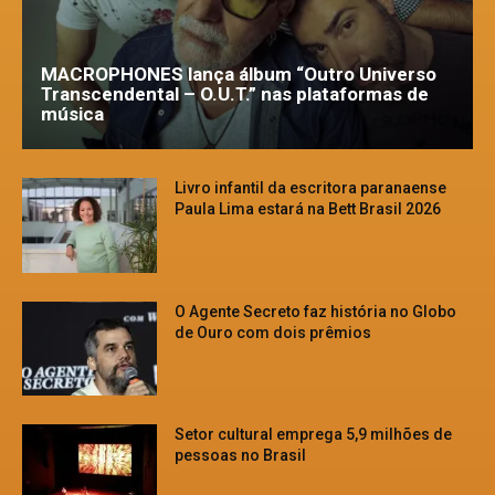
MACROPHONES lança álbum “Outro Universo
Transcendental – O.U.T.” nas plataformas de
música
Livro infantil da escritora paranaense
Paula Lima estará na Bett Brasil 2026
O Agente Secreto faz história no Globo
de Ouro com dois prêmios
Setor cultural emprega 5,9 milhões de
pessoas no Brasil