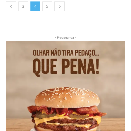
3
4
5
- Propaganda -